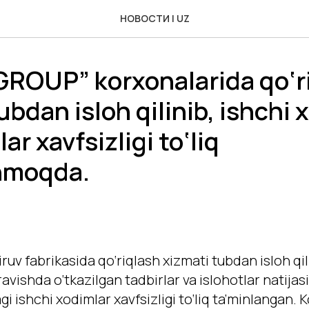
НОВОСТИ | UZ
GROUP” korxonalarida qo‘r
ubdan isloh qilinib, ishchi 
ar xavfsizligi to‘liq
nmoqda.
iruv fabrikasida qo‘riqlash xizmati tubdan isloh qil
ravishda o‘tkazilgan tadbirlar va islohotlar natija
 ishchi xodimlar xavfsizligi to‘liq ta’minlangan.