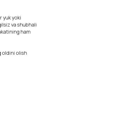
r yuk yoki
ilsiz va shubhali
rakatining ham
oldini olish