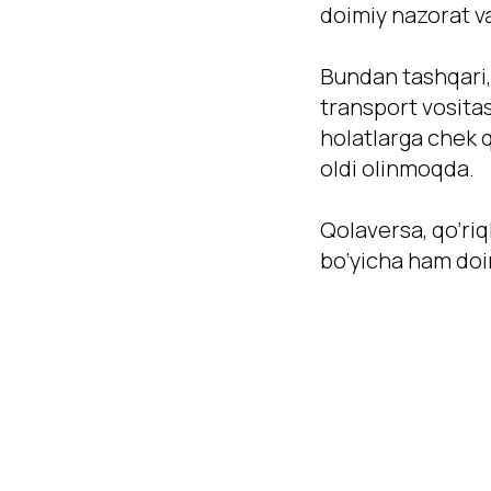
doimiy nazorat va
Bundan tashqari, 
transport vositas
holatlarga chek 
oldi olinmoqda.
Qolaversa, qo‘riq
bo‘yicha ham doi