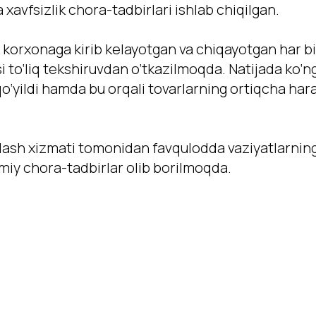
 xavfsizlik chora-tadbirlari ishlab chiqilgan.
korxonaga kirib kelayotgan va chiqayotgan har bi
i to‘liq tekshiruvdan o‘tkazilmoqda. Natijada ko‘ng
qo‘yildi hamda bu orqali tovarlarning ortiqcha ha
lash xizmati tomonidan favqulodda vaziyatlarning 
miy chora-tadbirlar olib borilmoqda.