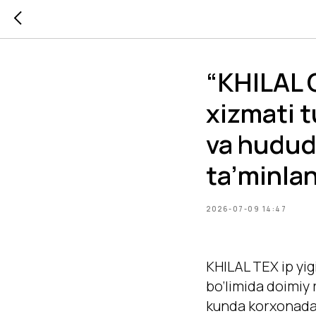
“KHILAL 
xizmati t
va hududl
ta’minla
2026-07-09 14:47
KHILAL TEX ip yig
bo‘limida doimiy 
kunda korxonadagi