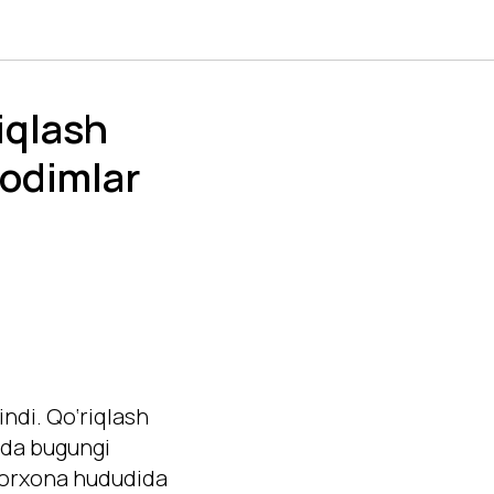
iqlash
xodimlar
indi. Qo‘riqlash
sida bugungi
 Korxona hududida