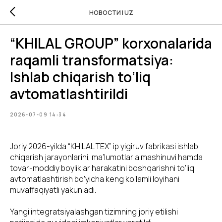
НОВОСТИ | UZ
“KHILAL GROUP” korxonalarida
raqamli transformatsiya:
Ishlab chiqarish to‘liq
avtomatlashtirildi
2026-07-09 14:34
Joriy 2026-yilda “KHILAL TEX” ip yigiruv fabrikasi ishlab
chiqarish jarayonlarini, ma’lumotlar almashinuvi hamda
tovar-moddiy boyliklar harakatini boshqarishni to‘liq
avtomatlashtirish bo‘yicha keng ko‘lamli loyihani
muvaffaqiyatli yakunladi.
Yangi integratsiyalashgan tizimning joriy etilishi