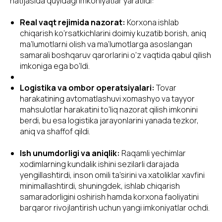
natijasida quyidagi imkoniyatlar yaratildi:
Real vaqt rejimida nazorat:
Korxona ishlab
chiqarish ko‘rsatkichlarini doimiy kuzatib borish, aniq
ma’lumotlarni olish va ma’lumotlarga asoslangan
samarali boshqaruv qarorlarini o‘z vaqtida qabul qilish
imkoniga ega bo‘ldi.
Logistika va ombor operatsiyalari:
Tovar
harakatining avtomatlashuvi xomashyo va tayyor
mahsulotlar harakatini to‘liq nazorat qilish imkonini
berdi, bu esa logistika jarayonlarini yanada tezkor,
aniq va shaffof qildi.
Ish unumdorligi va aniqlik:
Raqamli yechimlar
xodimlarning kundalik ishini sezilarli darajada
yengillashtirdi, inson omili ta’sirini va xatoliklar xavfini
minimallashtirdi, shuningdek, ishlab chiqarish
samaradorligini oshirish hamda korxona faoliyatini
barqaror rivojlantirish uchun yangi imkoniyatlar ochdi.