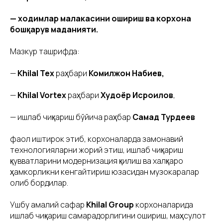
— ходимлар малакасини ошириш ва корхона
бошқарув маданияти.
Мазкур ташрифда:
—
Khilal Tex
раҳбари
Комилжон Набиев,
—
Khilal Vortex
раҳбари
Худоёр Исроилов
,
— ишлаб чиқариш бўйича раҳбар
Самад Турдеев
фаол иштирок этиб, корхоналарда замонавий
технологияларни жорий этиш, ишлаб чиқариш
қувватларини модернизация қилиш ва халқаро
ҳамкорликни кенгайтириш юзасидан музокаралар
олиб бордилар.
Ушбу амалий сафар
Khilal Group
корхоналарида
ишлаб чиқариш самарадорлигини ошириш, маҳсулот