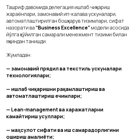
Ташриф давомида делегация ишлаб чиқариш
жараёнлари, замонавий ип-калава ускуналари,
автоматлаштирилган бошқарув тизимлари, сифат
назорати ва
“Business Excellence”
модели асосида
йўлга қўйилган самарали менежмент тизими билан
яқиндан танишди.
Жумладан:
— замонавий прядил ва текстиль ускуналари
технологиялари;
— ишлаб чиқаришни рақамлаштириш ва
автоматлаштириш ечимлари;
— Lean-management ва харажатларни
камайтириш усуллари;
— маҳсулот сифати ва иш самарадорлигини
ошириш амалиёти;