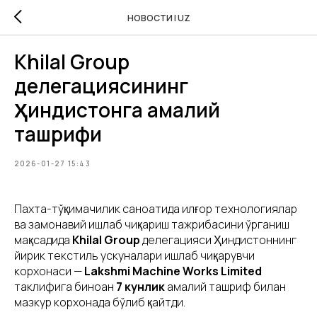
НОВОСТИ | UZ
Khilal Group
делегациясининг
Ҳиндистонга амалий
ташрифи
2026-01-27 15:43
Пахта-тўқимачилик саноатида илғор технологиялар
ва замонавий ишлаб чиқариш тажрибасини ўрганиш
мақсадида
Khilal Group
делегацияси Ҳиндистоннинг
йирик текстиль ускуналари ишлаб чиқарувчи
корхонаси —
Lakshmi Machine Works Limited
таклифига биноан
7 кунлик
амалий ташриф билан
мазкур корхонада бўлиб қайтди.