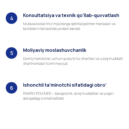
Konsultatsiya va texnik qo‘llab-quvvatlash
Mutaxassislarimiz mijozlarga optimal polimer markalari va
tarkiblarni tanlashda yordam beradi.
Moliyaviy moslashuvchanlik
Doimiy hamkorlar uchun qulay to‘lov shartlari va uzoq muddatli
shartnomalar tizimi mavjud.
Ishonchli ta’minotchi sifatidagi obro‘
RIMPEX POLYMER — barqarorlik, aniq muddatlar va yuqori
darajadagi xizmat kafolati.