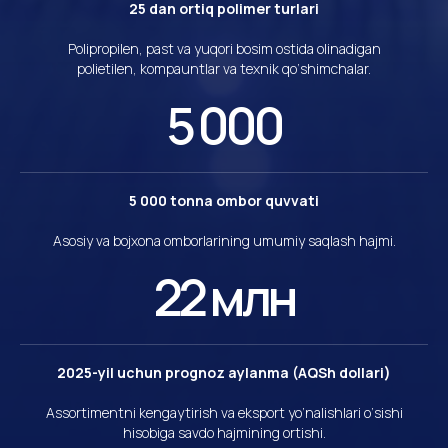
25 dan ortiq polimer turlari
Polipropilen, past va yuqori bosim ostida olinadigan
polietilen, kompauntlar va texnik qo‘shimchalar.
5 000
Sanoat yetakchisi
5 000 tonna ombor quvvati
KHILAL GROUP O‘zbekiston iqtisodiyotining asosiy
yo‘nalishlarinirivojlantirgan holda tekstil ishlab
chiqarishi,
agroklaster va avtoyoqilg‘i
Asosiy va bojxona omborlarining umumiy saqlash hajmi.
shoxobchalari tarmog‘ini birlashtiradi.
22 млн
Toshkent shahri, Yakkasaroy tumani, Bobur
ko‘chasi 34
Telefon raqami
2025-yil uchun prognoz aylanma (AQSh dollari)
+998 (88) 072-00-01
Assortimentni kengaytirish va eksport yo‘nalishlari o‘sishi
hisobiga savdo hajmining ortishi.
Elektron pochta