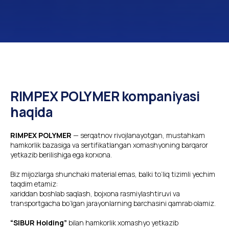
RIMPEX POLYMER kompaniyasi
haqida
RIMPEX POLYMER
— serqatnov rivojlanayotgan, mustahkam
hamkorlik bazasiga va sertifikatlangan xomashyoning barqaror
yetkazib berilishiga ega korxona.
Biz mijozlarga shunchaki material emas, balki to‘liq tizimli yechim
taqdim etamiz:
xariddan boshlab saqlash, bojxona rasmiylashtiruvi va
transportgacha bo‘lgan jarayonlarning barchasini qamrab olamiz.
“SIBUR Holding”
bilan hamkorlik xomashyo yetkazib