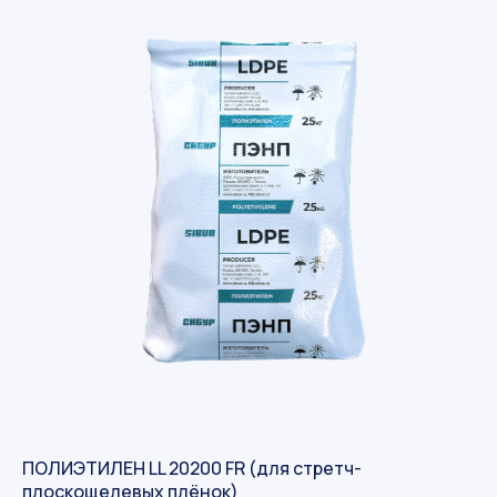
Kompaniya blogi
Yangiliklarimizni
kuzatib
boring
ПОЛИЭТИЛЕН LL 20200 FR (для стретч-
плоскощелевых плёнок)