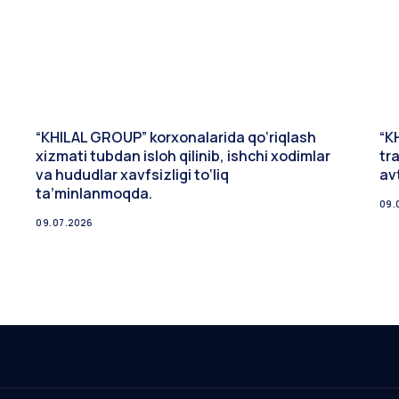
“KHILAL GROUP” korxonalarida qo‘riqlash
“K
xizmati tubdan isloh qilinib, ishchi xodimlar
tr
va hududlar xavfsizligi to‘liq
av
ta’minlanmoqda.
09.
09.07.2026