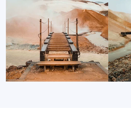
Joylashuv
EVER GREEN WAY
www.khilal.uz
© KHILAL GROUP 2025. Barcha huquqlar himoyalangan.
NEX GROUP tomonidan ishlab chiqilgan