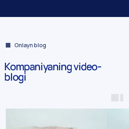
info@khilal.uz
Navigatsiya
Yo‘nalishlar
Bosh sahifa
Tekstil ishlab
Kompaniya haqida
chiqarish
Xususiyatlar
Polimer
Mahsulotlar
granulalari
Yangiliklar
Avtoyoqilg‘i quyish
shoxobchalari
Tekstil klasteri
Kompaniyalar
KHILAL TEX
KHILAL VORTEX
RIMPEX POLYMER