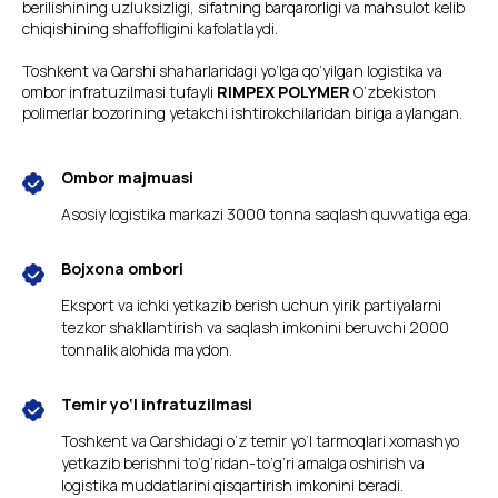
berilishining uzluksizligi, sifatning barqarorligi va mahsulot kelib
chiqishining shaffofligini kafolatlaydi.
Toshkent va Qarshi shaharlaridagi yo‘lga qo‘yilgan logistika va
ombor infratuzilmasi tufayli
RIMPEX POLYMER
O‘zbekiston
polimerlar bozorining yetakchi ishtirokchilaridan biriga aylangan.
Ombor majmuasi
Asosiy logistika markazi 3000 tonna saqlash quvvatiga ega.
Bojxona ombori
Eksport va ichki yetkazib berish uchun yirik partiyalarni
tezkor shakllantirish va saqlash imkonini beruvchi 2000
tonnalik alohida maydon.
Temir yo‘l infratuzilmasi
Toshkent va Qarshidagi o‘z temir yo‘l tarmoqlari xomashyo
yetkazib berishni to‘g‘ridan-to‘g‘ri amalga oshirish va
logistika muddatlarini qisqartirish imkonini beradi.