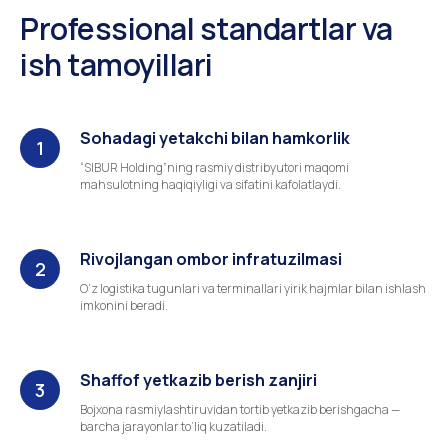
Professional standartlar va
ish tamoyillari
Sohadagi yetakchi bilan hamkorlik
“SIBUR Holding”ning rasmiy distribyutori maqomi
mahsulotning haqiqiyligi va sifatini kafolatlaydi.
Rivojlangan ombor infratuzilmasi
O‘z logistika tugunlari va terminallari yirik hajmlar bilan ishlash
imkonini beradi.
Shaffof yetkazib berish zanjiri
Bojxona rasmiylashtiruvidan tortib yetkazib berishgacha —
barcha jarayonlar to‘liq kuzatiladi.