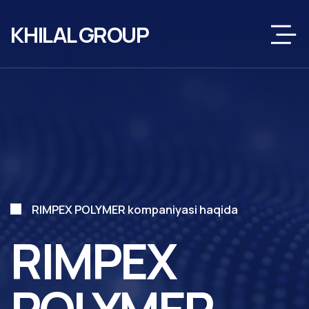
KHILAL GROUP
RIMPEX POLYMER kompaniyasi haqida
RIMPEX
POLYMER
RIMPEX POLYMER
— serqatnov rivojlanayotgan,
mustahkam hamkorlik bazasiga va sertifikatlangan
xomashyoning barqaror yetkazib berilishiga ega
korxona.