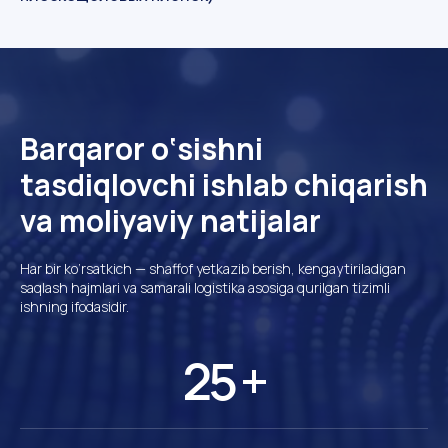
Barqaror o‘sishni
tasdiqlovchi ishlab chiqarish
va moliyaviy natijalar
Har bir ko‘rsatkich — shaffof yetkazib berish, kengaytiriladigan
saqlash hajmlari va samarali logistika asosiga qurilgan tizimli
ishning ifodasidir.
25 +