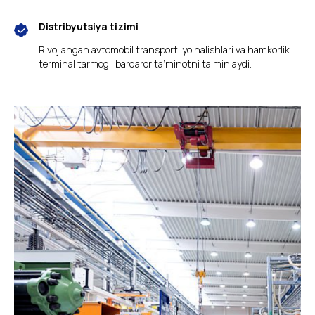
Distribyutsiya tizimi
Rivojlangan avtomobil transporti yo‘nalishlari va hamkorlik
terminal tarmog‘i barqaror ta’minotni ta’minlaydi.
Mahsulot katalogi
RIMPEX POLYMER
mahsulot
assortimenti